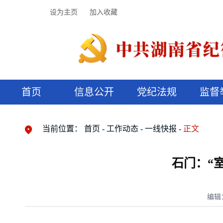
设为主页
加入收藏
首页
信息公开
党纪法规
监督
领导机构
党内法规
监督曝光
执纪审查
廉润湖湘
资料库
工作程序
国家法律
信访举报
党纪政务处分
湖湘好家风
组织机构
纪法课堂
清风文苑
预决算信
漫说纪法
当前位置：
首页
工作动态
一线快报
正文
石门：“
编辑