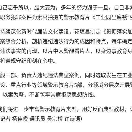
己忘乎所以，胆大妄为。多年的努力毁于一旦，自己非常
职务犯罪案件为素材拍摄的警示教育片《工业园里腐锈“
续深化新时代廉洁文化建设，花垣县制定《贯彻落实加
案综合分析，剖析违纪违法行为的成因和特点，每年确
纪违法事实的再现，以片中人警醒看片人，以身边事教育
将遵规守纪印刻在心中。
干部、负责人违纪违法典型案例，同时选取发生在工业
设、重点行业等领域警示教育片5部，分领域分层次开展
训、以案为鉴，不断筑牢崇廉拒腐思想防线。
们将进一步丰富警示教育片类型，用好反面典型教材，让
记者 杨佳俊 通讯员 吴宗桥 许诗语
）