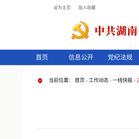
设为主页
加入收藏
首页
信息公开
党纪法规
领导机构
党内法规
监督曝光
执纪审查
廉润湖湘
资料库
工作程序
国家法律
信访举报
党纪政务处分
湖湘好家风
组织机构
纪法课堂
清风文苑
预
漫
当前位置：
首页
工作动态
一线快报