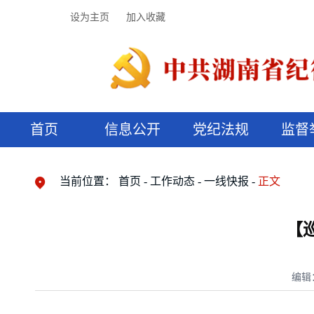
设为主页
加入收藏
首页
信息公开
党纪法规
监督
领导机构
党内法规
监督曝光
执纪审查
廉润湖湘
资料库
工作程序
国家法律
信访举报
党纪政务处分
湖湘好家风
组织机构
纪法课堂
清风文苑
预决算信
漫说纪法
当前位置：
首页
工作动态
一线快报
正文
【
编辑