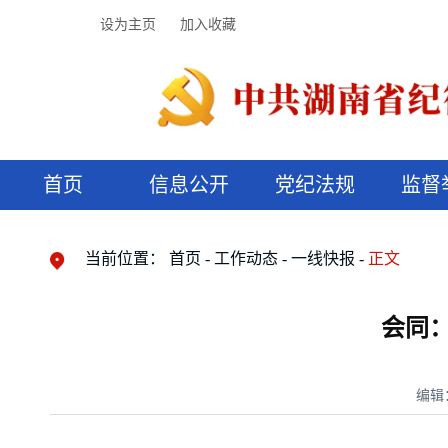
设为主页
加入收藏
首页
信息公开
党纪法规
监督
领导机构
党内法规
监督曝光
执纪审查
廉润湖湘
资料库
工作程序
国家法律
信访举报
党纪政务处分
湖湘好家风
组织机构
纪法课堂
清风文苑
预决算信
漫说纪法
当前位置：
首页
工作动态
一线快报
正文
会同：
编辑