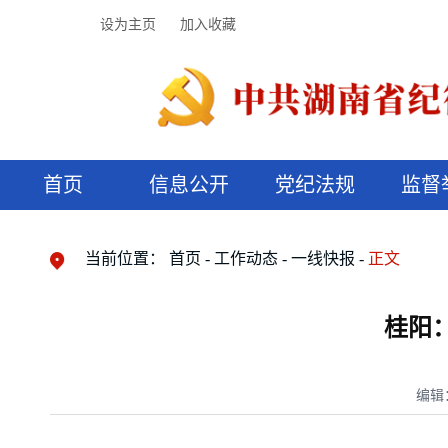
设为主页
加入收藏
首页
信息公开
党纪法规
监督
领导机构
党内法规
监督曝光
执纪审查
廉润湖湘
资料库
工作程序
国家法律
信访举报
党纪政务处分
湖湘好家风
组织机构
纪法课堂
清风文苑
预决算信
漫说纪法
当前位置：
首页
工作动态
一线快报
正文
桂阳
编辑