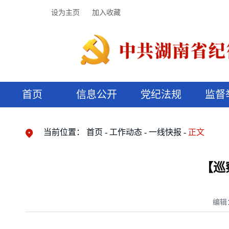
设为主页
加入收藏
首页
信息公开
党纪法规
监督
领导机构
党内法规
监督曝光
执纪审查
廉润湖湘
资料库
工作程序
国家法律
信访举报
党纪政务处分
湖湘好家风
组织机构
纪法课堂
清风文苑
预决算信
漫说纪法
当前位置：
首页
工作动态
一线快报
正文
【巡
编辑