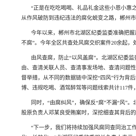
“正是在吃吃喝喝、礼品礼金这些小恩小惠
从作风破防到违纪违法的腐化蜕变之路，郴州市
今年以来，郴州市北湖区纪委监委准确把握
不腐”。今年全区共查处风腐交织案件20余起，处
由风查腐，防止“以风盖腐”。北湖区纪委
由、查清关联人员、查清事发场地、查清问题性
督举措，从不同的数据链中深挖“四风”行为背
博、违规吃喝、酒驾醉驾等问题线索共计117件，
同时，“由腐纠风”，确保反“腐”不漏“风
股原负责人邓某良受贿案时，深挖细查其背后的
“下一步，我们将持续加强风腐同查同治工