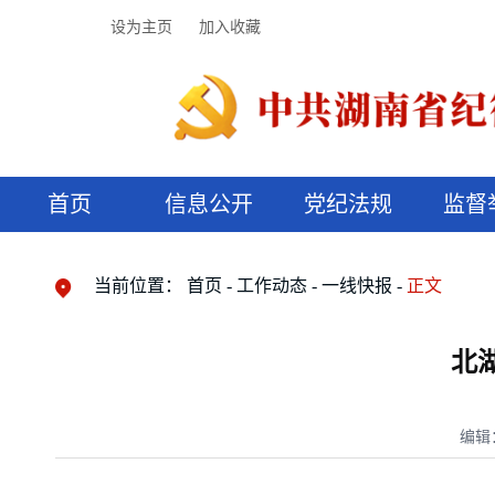
设为主页
加入收藏
首页
信息公开
党纪法规
监督
领导机构
党内法规
监督曝光
执纪审查
廉润湖湘
资料库
工作程序
国家法律
信访举报
党纪政务处分
湖湘好家风
组织机构
纪法课堂
清风文苑
预决算信
漫说纪法
当前位置：
首页
工作动态
一线快报
正文
北
编辑