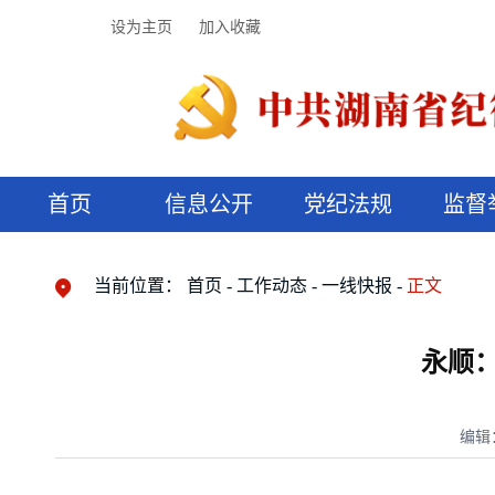
设为主页
加入收藏
首页
信息公开
党纪法规
监督
领导机构
党内法规
监督曝光
执纪审查
廉润湖湘
资料库
工作程序
国家法律
信访举报
党纪政务处分
湖湘好家风
组织机构
纪法课堂
清风文苑
预决算信
漫说纪法
当前位置：
首页
工作动态
一线快报
正文
永顺：
编辑