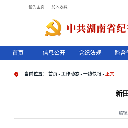
设为主页
加入收藏
首页
信息公开
党纪法规
监督
领导机构
党内法规
监督曝光
执纪审查
廉润湖湘
资料库
工作程序
国家法律
信访举报
党纪政务处分
湖湘好家风
组织机构
纪法课堂
清风文苑
预决算信
漫说纪法
当前位置：
首页
工作动态
一线快报
正文
新
编辑