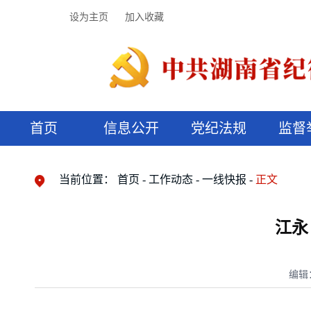
设为主页
加入收藏
首页
信息公开
党纪法规
监督
领导机构
党内法规
监督曝光
执纪审查
廉润湖湘
资料库
工作程序
国家法律
信访举报
党纪政务处分
湖湘好家风
组织机构
纪法课堂
清风文苑
预决算信
漫说纪法
当前位置：
首页
工作动态
一线快报
正文
江永
编辑