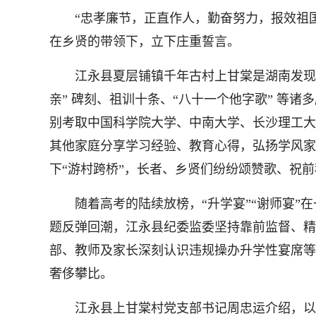
“忠孝廉节，正直作人，勤奋努力，报效祖国...
在乡贤的带领下，立下庄重誓言。
江永县夏层铺镇千年古村上甘棠是湖南发现的年
亲” 碑刻、祖训十条、“八十一个他字歌” 等
别考取中国科学院大学、中南大学、长沙理工大
其他家庭分享学习经验、教育心得，弘扬学风家
下“游村跨桥”，长者、乡贤们纷纷颂赞歌、祝
随着高考的陆续放榜，“升学宴”“谢师宴”在
题反弹回潮，江永县纪委监委坚持靠前监督、精
部、教师及家长深刻认识违规操办升学性宴席等
奢侈攀比。
江永县上甘棠村党支部书记周忠运介绍，以前