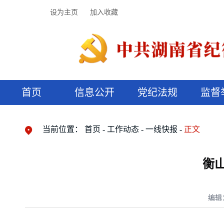
设为主页
加入收藏
首页
信息公开
党纪法规
监督
领导机构
党内法规
监督曝光
执纪审查
廉润湖湘
资料库
工作程序
国家法律
信访举报
党纪政务处分
湖湘好家风
组织机构
纪法课堂
清风文苑
预决算信
漫说纪法
当前位置：
首页
工作动态
一线快报
正文
衡
编辑