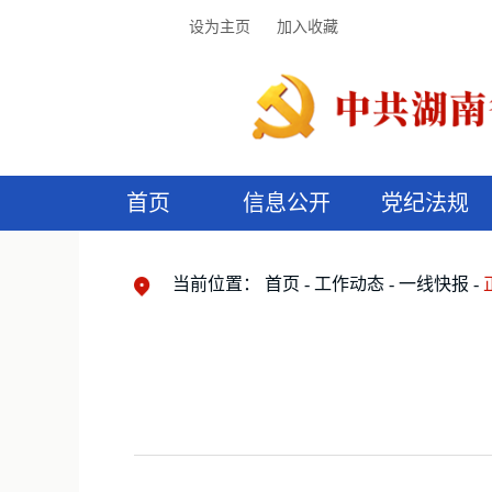
设为主页
加入收藏
首页
信息公开
党纪法规
领导机构
党内法规
监督曝光
执纪审查
廉润湖湘
资料库
工作程序
国家法律
信访举报
党纪政务处分
湖湘好家风
组织机构
纪法课堂
清风文苑
预
漫
当前位置：
首页
工作动态
一线快报