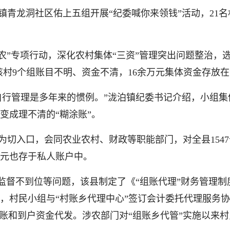
青龙洞社区佑上五组开展“纪委喊你来领钱”活动，21名村
农”专项行动，深化农村集体“三资”管理突出问题整治，
该村9个组账目不明、资金不清，16余万元集体资金存放
自行管理是多年来的惯例。”泷泊镇纪委书记介绍，小组
变成理不清的“糊涂账”。
切入口，会同农业农村、财政等职能部门，对全县1547
余万元也存于私人账户中。
、监督不到位等问题，该县制定了《“组账代理”财务管理
，村民小组与“村账乡代理中心”签订会计委托代理服务
报账和到户资金代发。涉农部门对“组账乡代管”实施以来