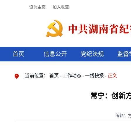
设为主页
加入收藏
首页
信息公开
党纪法规
监督
领导机构
党内法规
监督曝光
执纪审查
廉润湖湘
资料库
工作程序
国家法律
信访举报
党纪政务处分
湖湘好家风
组织机构
纪法课堂
清风文苑
预决算信
漫说纪法
当前位置：
首页
工作动态
一线快报
正文
常宁：创新方
编辑：