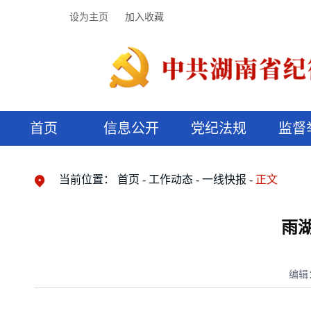
设为主页
加入收藏
首页
信息公开
党纪法规
监督
领导机构
党内法规
监督曝光
执纪审查
廉润湖湘
资料库
工作程序
国家法律
信访举报
党纪政务处分
湖湘好家风
组织机构
纪法课堂
清风文苑
预决算信
漫说纪法
当前位置：
首页
工作动态
一线快报
正文
雨
编辑