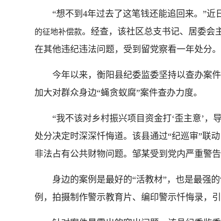
“想不到4年过去了这笔钱还能追回来。”近
。经查，该社区总支书记、居委会主
的征地补偿款
在其他违纪违法问题，受到留党察看一年处分。
今年以来，衡阳
县纪委监委坚持以查办案件
加大对群众身边“蝇贪蚁腐”案件查办力度。
“我不该对乡村振兴项目资金打‘歪主意’，导
处分决定时深深忏悔道。该县通过“纪巡审”联
非法占有公共财物问题。邹某受到党内严重警告
身边的案例是最好的“活教材”，也是最强的“
例，拍摄制作警示教育片、编印警示忏悔录，引