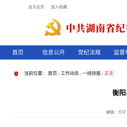
设为主页
加入收藏
首页
信息公开
党纪法规
监督
领导机构
党内法规
监督曝光
执纪审查
廉润湖湘
资料库
工作程序
国家法律
信访举报
党纪政务处分
湖湘好家风
组织机构
纪法课堂
清风文苑
预决算信
漫说纪法
当前位置：
首页
工作动态
一线快报
正文
衡阳
编辑：方可