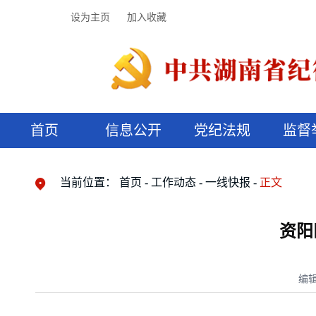
设为主页
加入收藏
首页
信息公开
党纪法规
监督
领导机构
党内法规
监督曝光
执纪审查
廉润湖湘
资料库
工作程序
国家法律
信访举报
党纪政务处分
湖湘好家风
组织机构
纪法课堂
清风文苑
预决算信
漫说纪法
当前位置：
首页
工作动态
一线快报
正文
资阳
编