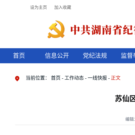
设为主页
加入收藏
首页
信息公开
党纪法规
监督
领导机构
党内法规
监督曝光
执纪审查
廉润湖湘
资料库
工作程序
国家法律
信访举报
党纪政务处分
湖湘好家风
组织机构
纪法课堂
清风文苑
预决算信
漫说纪法
当前位置：
首页
工作动态
一线快报
正文
苏仙
编辑