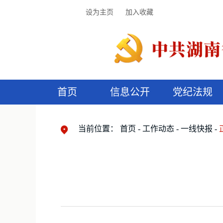
设为主页
加入收藏
首页
信息公开
党纪法规
领导机构
党内法规
监督曝光
执纪审查
廉润湖湘
资料库
工作程序
国家法律
信访举报
党纪政务处分
湖湘好家风
组织机构
纪法课堂
清风文苑
预
漫
当前位置：
首页
工作动态
一线快报