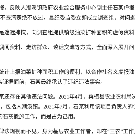
报，反映人潮溪镇政府农业综合服务中心副主任石某虚报
不查清楚绝不放过。县纪委监委立即成立调查组，对问
是遮遮掩掩，向调查组提供镇级油菜扩种面积的虚假资料
调阅资料、走访群众、谈话交流等方式，全面深入展开问
负责统计上报油菜扩种面积工作的便利，以合作社名义虚报油
事实证据面前，石某最终承认了违纪违法事实。
某还存在其他违法问题。2021年4月，桑植县农业农村
，包括人潮溪镇。2021年7月，石某利用该项目负责人
镇的石灰撒施工作，而是占为己用。
律法规视而不见，身为基层农业工作者，却在“三农”工作上