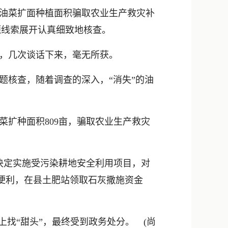
新浪微博
油菜扩面种植面积骗取农业生产救灾补
QQ
题线索展开认真细致地核查。
微信
，几次谈话下来，毫无所获。
题核查，随着调查的深入，“消失”的油
菜扩种面积809亩，骗取农业生产救灾
局决定实施受污染耕地安全利用项目，对
的便利，在县土肥站领取石灰撒施资金
找“甜头”，最终受到政务处分。 (尚