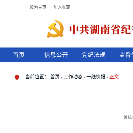
设为主页
加入收藏
首页
信息公开
党纪法规
监督
领导机构
党内法规
监督曝光
执纪审查
廉润湖湘
资料库
工作程序
国家法律
信访举报
党纪政务处分
湖湘好家风
组织机构
纪法课堂
清风文苑
预决算信
漫说纪法
当前位置：
首页
工作动态
一线快报
正文
编辑