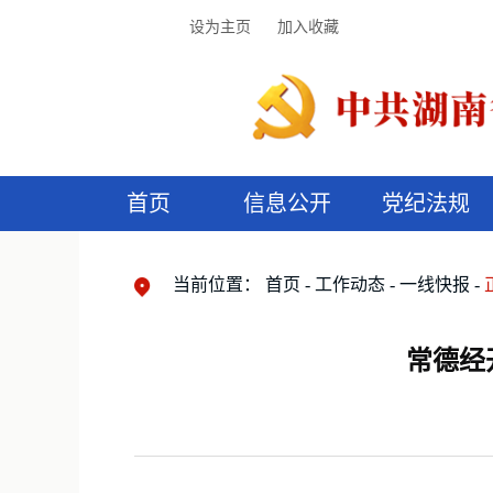
设为主页
加入收藏
首页
信息公开
党纪法规
领导机构
党内法规
监督曝光
执纪审查
廉润湖湘
资料库
工作程序
国家法律
信访举报
党纪政务处分
湖湘好家风
组织机构
纪法课堂
清风文苑
预
漫
当前位置：
首页
工作动态
一线快报
常德经