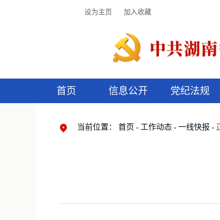
设为主页
加入收藏
首页
信息公开
党纪法规
领导机构
党内法规
监督曝光
执纪审查
廉润湖湘
资料库
工作程序
国家法律
信访举报
党纪政务处分
湖湘好家风
组织机构
纪法课堂
清风文苑
预
漫
当前位置：
首页
工作动态
一线快报