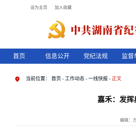
设为主页
加入收藏
首页
信息公开
党纪法规
监督
领导机构
党内法规
监督曝光
执纪审查
廉润湖湘
资料库
工作程序
国家法律
信访举报
党纪政务处分
湖湘好家风
组织机构
纪法课堂
清风文苑
预决算信
漫说纪法
当前位置：
首页
工作动态
一线快报
正文
嘉禾：发挥
编辑：