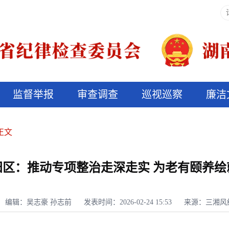
监督举报
审查调查
巡视巡察
廉洁
决算信息公开
说纪法
正文
阳区：推动专项整治走深走实 为老有颐养绘
编辑：吴志豪 孙志前
发表时间：2026-02-24 15:53
来源：三湘风