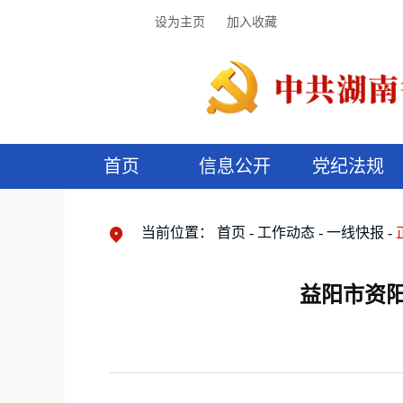
设为主页
加入收藏
首页
信息公开
党纪法规
领导机构
党内法规
监督曝光
执纪审查
廉润湖湘
资料库
工作程序
国家法律
信访举报
党纪政务处分
湖湘好家风
组织机构
纪法课堂
清风文苑
预
漫
当前位置：
首页
工作动态
一线快报
益阳市资