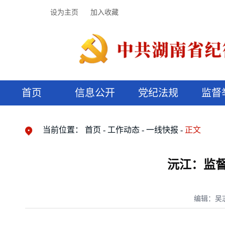
设为主页
加入收藏
首页
信息公开
党纪法规
监督
领导机构
党内法规
监督曝光
执纪审查
廉润湖湘
资料库
工作程序
国家法律
信访举报
党纪政务处分
湖湘好家风
组织机构
纪法课堂
清风文苑
预决算信
漫说纪法
当前位置：
首页
工作动态
一线快报
正文
沅江：监督
编辑：吴