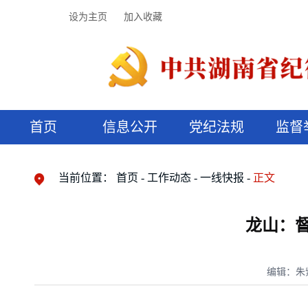
设为主页
加入收藏
首页
信息公开
党纪法规
监督
领导机构
党内法规
监督曝光
执纪审查
廉润湖湘
资料库
工作程序
国家法律
信访举报
党纪政务处分
湖湘好家风
组织机构
纪法课堂
清风文苑
预决算信
漫说纪法
当前位置：
首页
工作动态
一线快报
正文
龙山：
编辑：朱