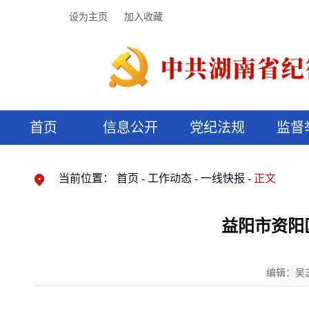
设为主页
加入收藏
首页
信息公开
党纪法规
监督
领导机构
党内法规
监督曝光
执纪审查
廉润湖湘
资料库
工作程序
国家法律
信访举报
党纪政务处分
湖湘好家风
组织机构
纪法课堂
清风文苑
预决算信
漫说纪法
当前位置：
首页
工作动态
一线快报
正文
益阳市资阳
编辑：吴