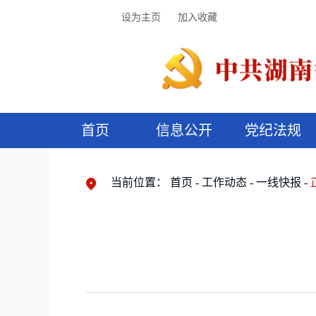
设为主页
加入收藏
首页
信息公开
党纪法规
领导机构
党内法规
监督曝光
执纪审查
廉润湖湘
资料库
工作程序
国家法律
信访举报
党纪政务处分
湖湘好家风
组织机构
纪法课堂
清风文苑
预
漫
当前位置：
首页
工作动态
一线快报