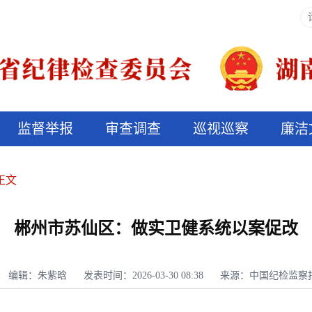
监督举报
审查调查
巡视巡察
廉洁
决算信息公开
说纪法
正文
郴州市苏仙区：做实卫健系统以案促改
编辑：朱紫晗
发表时间：2026-03-30 08:38
来源：中国纪检监察