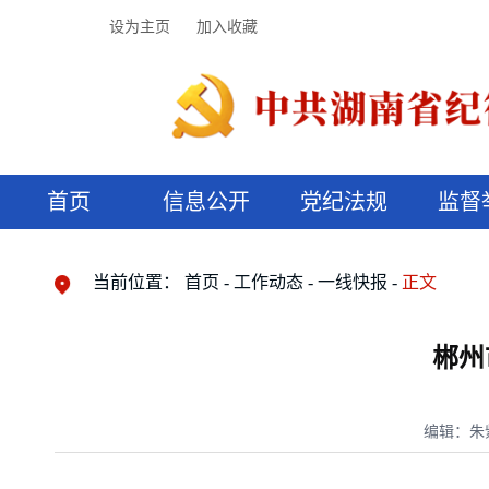
设为主页
加入收藏
首页
信息公开
党纪法规
监督
领导机构
党内法规
监督曝光
执纪审查
廉润湖湘
资料库
工作程序
国家法律
信访举报
党纪政务处分
湖湘好家风
组织机构
纪法课堂
清风文苑
预决算信
漫说纪法
当前位置：
首页
工作动态
一线快报
正文
郴州
编辑：朱