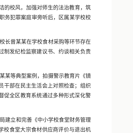
新浪微博
洁的校风，加强对师生的法治教育，筑
QQ
某职务犯罪案庭审旁听后，区属某学校校
微信
原校长曾某某在学校食材采购等环节存在
过制发纪检监察建议书、约谈相关负责
范某某等典型案例，拍摄警示教育片《镜
员干部在民主生活会上对照检查；组织
；督促全区教育系统通过多种形式深化警
局建立和完善《中小学校食堂财务管理
《学校食堂大宗食材供应商评价与退出机