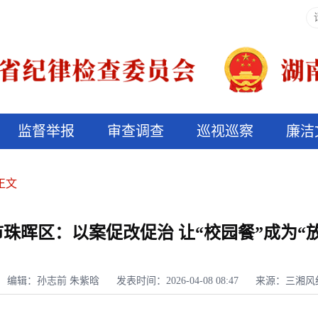
监督举报
审查调查
巡视巡察
廉洁
决算信息公开
说纪法
正文
珠晖区：以案促改促治 让“校园餐”成为“
编辑：孙志前 朱紫晗
发表时间：2026-04-08 08:47
来源：三湘风