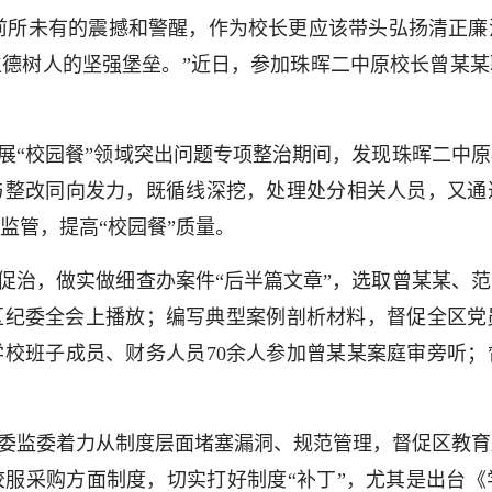
前所未有的震撼和警醒，作为校长更应该带头弘扬清正廉
德树人的坚强堡垒。”近日，参加珠晖二中原校长曾某
展“校园餐”领域突出问题专项整治期间，发现珠晖二中
与整改同向发力，既循线深挖，处理处分相关人员，又通
监管，提高“校园餐”质量。
促治，做实做细查办案件“后半篇文章”，选取曾某某、
区纪委全会上播放；编写典型案例剖析材料，督促全区党
校班子成员、财务人员70余人参加曾某某案庭审旁听
委监委着力从制度层面堵塞漏洞、规范管理，督促区教育
服采购方面制度，切实打好制度“补丁”，尤其是出台