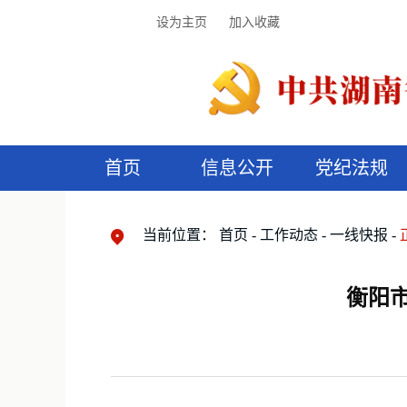
设为主页
加入收藏
首页
信息公开
党纪法规
领导机构
党内法规
监督曝光
执纪审查
廉润湖湘
资料库
工作程序
国家法律
信访举报
党纪政务处分
湖湘好家风
组织机构
纪法课堂
清风文苑
预
漫
当前位置：
首页
工作动态
一线快报
衡阳市