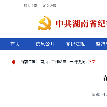
设为主页
加入收藏
首页
信息公开
党纪法规
监督
领导机构
党内法规
监督曝光
执纪审查
廉润湖湘
资料库
工作程序
国家法律
信访举报
党纪政务处分
湖湘好家风
组织机构
纪法课堂
清风文苑
预决算信
漫说纪法
当前位置：
首页
工作动态
一线快报
正文
编辑：孙