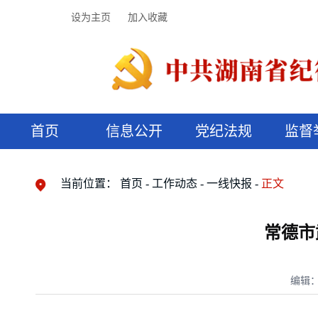
设为主页
加入收藏
首页
信息公开
党纪法规
监督
领导机构
党内法规
监督曝光
执纪审查
廉润湖湘
资料库
工作程序
国家法律
信访举报
党纪政务处分
湖湘好家风
组织机构
纪法课堂
清风文苑
预决算信
漫说纪法
当前位置：
首页
工作动态
一线快报
正文
常德市
编辑