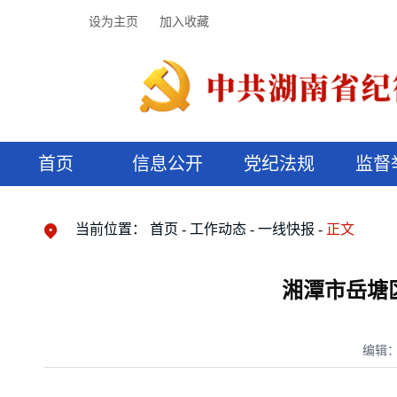
设为主页
加入收藏
首页
信息公开
党纪法规
监督
领导机构
党内法规
监督曝光
执纪审查
廉润湖湘
资料库
工作程序
国家法律
信访举报
党纪政务处分
湖湘好家风
组织机构
纪法课堂
清风文苑
预决算信
漫说纪法
当前位置：
首页
工作动态
一线快报
正文
湘潭市岳塘
编辑