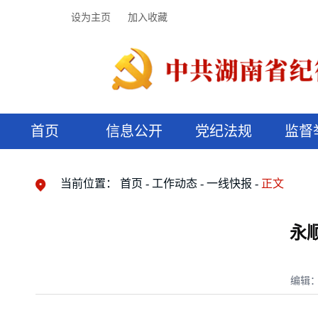
设为主页
加入收藏
首页
信息公开
党纪法规
监督
领导机构
党内法规
监督曝光
执纪审查
廉润湖湘
资料库
工作程序
国家法律
信访举报
党纪政务处分
湖湘好家风
组织机构
纪法课堂
清风文苑
预决算信
漫说纪法
当前位置：
首页
工作动态
一线快报
正文
永
编辑