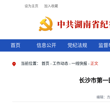
设为主页
加入收藏
首页
信息公开
党纪法规
监督
领导机构
党内法规
监督曝光
执纪审查
廉润湖湘
资料库
工作程序
国家法律
信访举报
党纪政务处分
湖湘好家风
组织机构
纪法课堂
清风文苑
预决算信
漫说纪法
当前位置：
首页
工作动态
一线快报
正文
长沙市第一
编辑：方