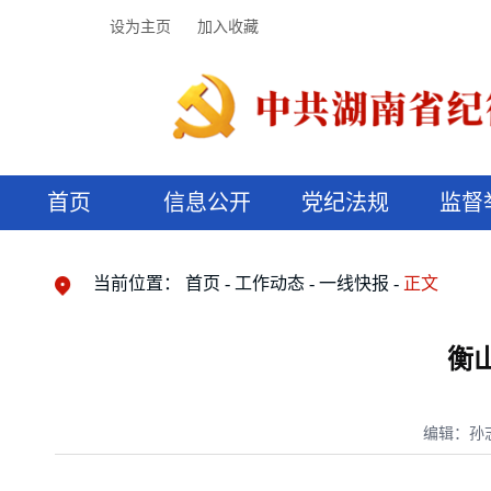
设为主页
加入收藏
首页
信息公开
党纪法规
监督
领导机构
党内法规
监督曝光
执纪审查
廉润湖湘
资料库
工作程序
国家法律
信访举报
党纪政务处分
湖湘好家风
组织机构
纪法课堂
清风文苑
预决算信
漫说纪法
当前位置：
首页
工作动态
一线快报
正文
衡
编辑：孙