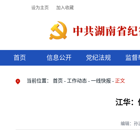
设为主页
加入收藏
首页
信息公开
党纪法规
监督
领导机构
党内法规
监督曝光
执纪审查
廉润湖湘
资料库
工作程序
国家法律
信访举报
党纪政务处分
湖湘好家风
组织机构
纪法课堂
清风文苑
预决算信
漫说纪法
当前位置：
首页
工作动态
一线快报
正文
江华：
编辑：孙