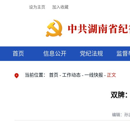
设为主页
加入收藏
首页
信息公开
党纪法规
监督
领导机构
党内法规
监督曝光
执纪审查
廉润湖湘
资料库
工作程序
国家法律
信访举报
党纪政务处分
湖湘好家风
组织机构
纪法课堂
清风文苑
预决算信
漫说纪法
当前位置：
首页
工作动态
一线快报
正文
双牌：
编辑：孙