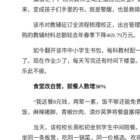
来，变成孩子们手里的书，既是警醒，也是救赎
该市对教辅征订全流程梳理校正，出台管理制
购的教辅材料总额较去年春季下降469.79万元。
如今翻开该市中小学生书包，每科教材配一本
了。现在作业少了，每天写完还有时间下楼耍。
乐此不疲。
食堂改自营，就餐人数增30%
“我这餐8元钱，两荤一素，饭不够还能免费加
饭，麻辣猪脚、青椒炒肉、清炒莴笋将餐盘塞得
当天，该校校长周松初坐到学生中间陪餐。“
坐同一条板凳，吃同一锅菜，同一价格选。吃得