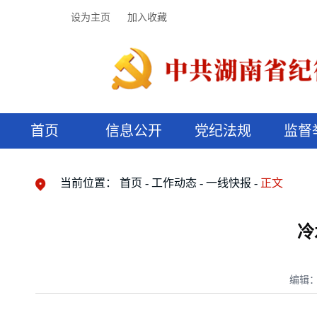
设为主页
加入收藏
首页
信息公开
党纪法规
监督
领导机构
党内法规
监督曝光
执纪审查
廉润湖湘
资料库
工作程序
国家法律
信访举报
党纪政务处分
湖湘好家风
组织机构
纪法课堂
清风文苑
预决算信
漫说纪法
当前位置：
首页
工作动态
一线快报
正文
冷
编辑