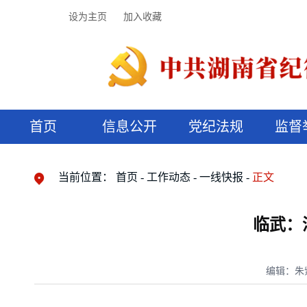
设为主页
加入收藏
首页
信息公开
党纪法规
监督
领导机构
党内法规
监督曝光
执纪审查
廉润湖湘
资料库
工作程序
国家法律
信访举报
党纪政务处分
湖湘好家风
组织机构
纪法课堂
清风文苑
预决算信
漫说纪法
当前位置：
首页
工作动态
一线快报
正文
临武：
编辑：朱