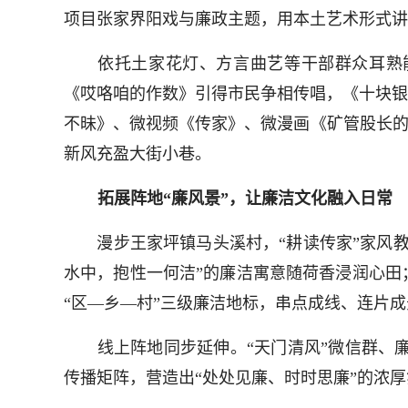
项目张家界阳戏与廉政主题，用本土艺术形式讲
依托土家花灯、方言曲艺等干部群众耳熟能
《哎咯咱的作数》引得市民争相传唱，《十块银
不昧》、微视频《传家》、微漫画《矿管股长的
新风充盈大街小巷。
拓展阵地“廉风景”，让廉洁文化融入日常
漫步王家坪镇马头溪村，“耕读传家”家风教
水中，抱性一何洁”的廉洁寓意随荷香浸润心田
“区—乡—村”三级廉洁地标，串点成线、连片
线上阵地同步延伸。“天门清风”微信群、廉政
传播矩阵，营造出“处处见廉、时时思廉”的浓厚