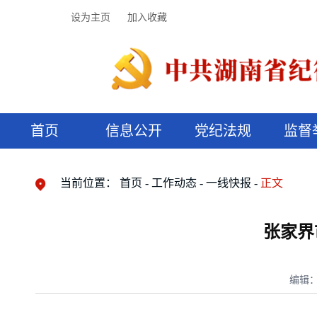
设为主页
加入收藏
首页
信息公开
党纪法规
监督
领导机构
党内法规
监督曝光
执纪审查
廉润湖湘
资料库
工作程序
国家法律
信访举报
党纪政务处分
湖湘好家风
组织机构
纪法课堂
清风文苑
预决算信
漫说纪法
当前位置：
首页
工作动态
一线快报
正文
张家界
编辑