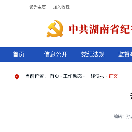
设为主页
加入收藏
首页
信息公开
党纪法规
监督
领导机构
党内法规
监督曝光
执纪审查
廉润湖湘
资料库
工作程序
国家法律
信访举报
党纪政务处分
湖湘好家风
组织机构
纪法课堂
清风文苑
预决算信
漫说纪法
当前位置：
首页
工作动态
一线快报
正文
编辑：孙