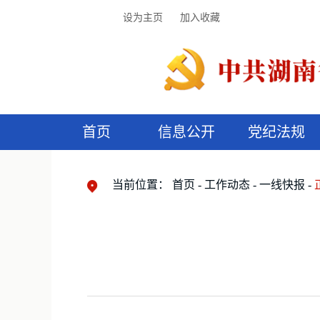
设为主页
加入收藏
首页
信息公开
党纪法规
领导机构
党内法规
监督曝光
执纪审查
廉润湖湘
资料库
工作程序
国家法律
信访举报
党纪政务处分
湖湘好家风
组织机构
纪法课堂
清风文苑
预
漫
当前位置：
首页
工作动态
一线快报