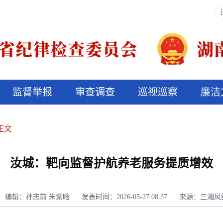
监督举报
审查调查
巡视巡察
廉洁
决算信息公开
说纪法
正文
汝城：靶向监督护航养老服务提质增效
编辑：孙志前 朱紫晗
发表时间：2026-05-27 08:37
来源：三湘风