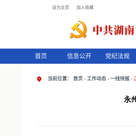
设为主页
加入收藏
首页
信息公开
党纪法规
领导机构
党内法规
监督曝光
执纪审查
廉润湖湘
资料库
工作程序
国家法律
信访举报
党纪政务处分
湖湘好家风
组织机构
纪法课堂
清风文苑
预
漫
当前位置：
首页
工作动态
一线快报
永