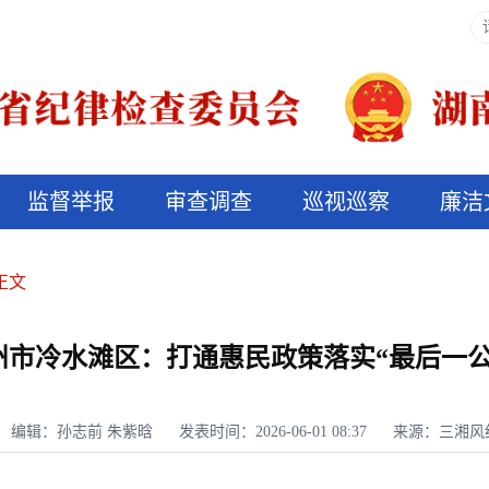
监督举报
审查调查
巡视巡察
廉洁
决算信息公开
说纪法
正文
州市冷水滩区：打通惠民政策落实“最后一公
编辑：孙志前 朱紫晗
发表时间：2026-06-01 08:37
来源：三湘风