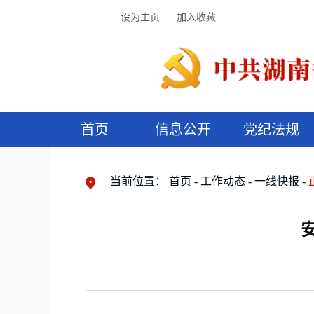
设为主页
加入收藏
首页
信息公开
党纪法规
领导机构
党内法规
监督曝光
执纪审查
廉润湖湘
资料库
工作程序
国家法律
信访举报
党纪政务处分
湖湘好家风
组织机构
纪法课堂
清风文苑
预
漫
当前位置：
首页
工作动态
一线快报