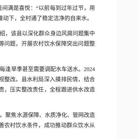
新浪微博
间满是喜悦：“以前每到过年过节，用
QQ
推动下，全村通了稳定洁净的自来水。
微信
介绍，该县以深化群众身边风腐问题集中
等问题，开展农村饮水保障突出问题整
逢旱季甚至需要调配水车送水。2024
视整改。县水利局深入摸排民情，结合
责，压实整改责任，全程跟进供水改造
。
。聚焦水源保障、水质净化、管网改造
善农村饮水条件，成功推动群众饮水从