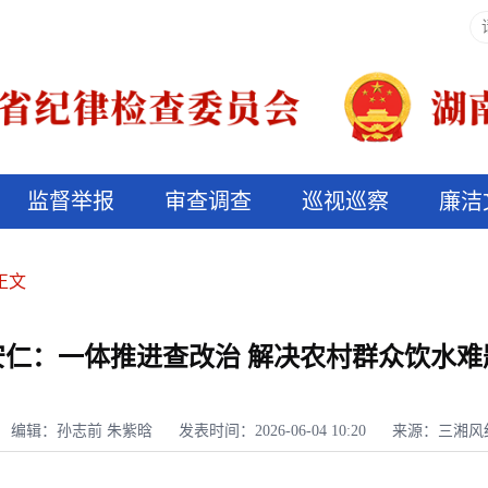
监督举报
审查调查
巡视巡察
廉洁
决算信息公开
说纪法
正文
安仁：一体推进查改治 解决农村群众饮水难
编辑：孙志前 朱紫晗
发表时间：2026-06-04 10:20
来源：三湘风