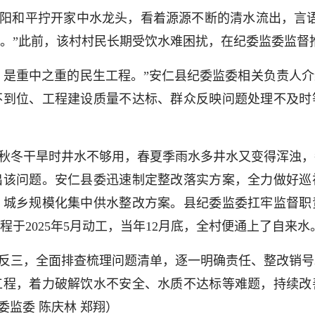
阳和平拧开家中水龙头，看着源源不断的清水流出，言语
。”此前，该村村民长期受饮水难困扰，在纪委监委监督
，是重中之重的民生工程。”安仁县纪委监委相关负责人
不到位、工程建设质量不达标、群众反映问题处理不及时
秋冬干旱时井水不够用，春夏季雨水多井水又变得浑浊，每
出该问题。安仁县委迅速制定整改落实方案，全力做好巡
、城乡规模化集中供水整改方案。县纪委监委扛牢监督职
于2025年5月动工，当年12月底，全村便通上了自来水
反三，全面排查梳理问题清单，逐一明确责任、整改销号
工程，着力破解饮水不安全、水质不达标等难题，持续改
委监委 陈庆林 郑翔）