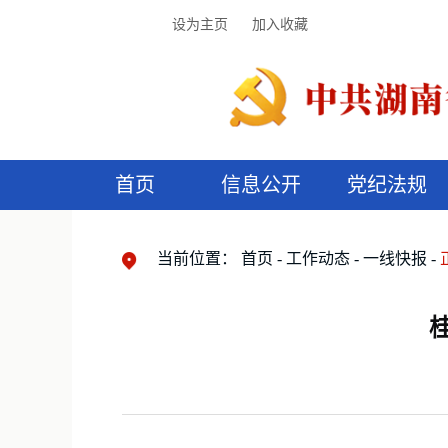
设为主页
加入收藏
首页
信息公开
党纪法规
领导机构
党内法规
监督曝光
执纪审查
廉润湖湘
资料库
工作程序
国家法律
信访举报
党纪政务处分
湖湘好家风
组织机构
纪法课堂
清风文苑
预
漫
当前位置：
首页
工作动态
一线快报