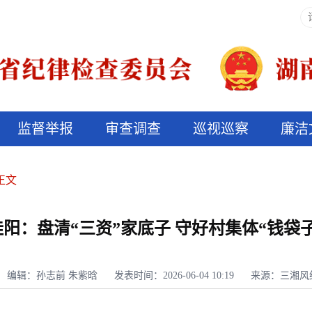
监督举报
审查调查
巡视巡察
廉洁
决算信息公开
说纪法
正文
桂阳：盘清“三资”家底子 守好村集体“钱袋子
编辑：孙志前 朱紫晗
发表时间：2026-06-04 10:19
来源：三湘风