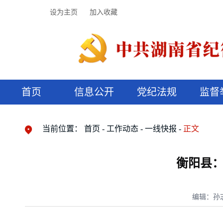
设为主页
加入收藏
首页
信息公开
党纪法规
监督
领导机构
党内法规
监督曝光
执纪审查
廉润湖湘
资料库
工作程序
国家法律
信访举报
党纪政务处分
湖湘好家风
组织机构
纪法课堂
清风文苑
预决算信
漫说纪法
当前位置：
首页
工作动态
一线快报
正文
衡阳县：
编辑：孙