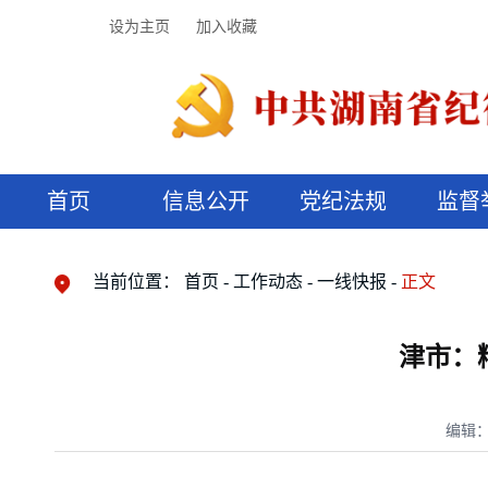
设为主页
加入收藏
首页
信息公开
党纪法规
监督
领导机构
党内法规
监督曝光
执纪审查
廉润湖湘
资料库
工作程序
国家法律
信访举报
党纪政务处分
湖湘好家风
组织机构
纪法课堂
清风文苑
预决算信
漫说纪法
当前位置：
首页
工作动态
一线快报
正文
津市：
编辑