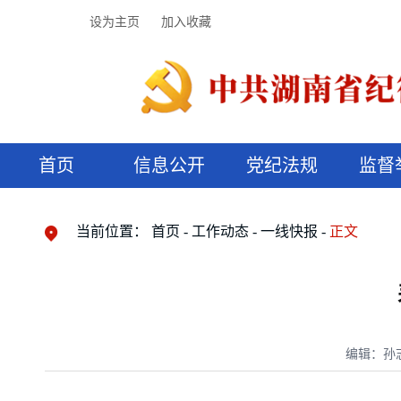
设为主页
加入收藏
首页
信息公开
党纪法规
监督
领导机构
党内法规
监督曝光
执纪审查
廉润湖湘
资料库
工作程序
国家法律
信访举报
党纪政务处分
湖湘好家风
组织机构
纪法课堂
清风文苑
预决算信
漫说纪法
当前位置：
首页
工作动态
一线快报
正文
编辑：孙