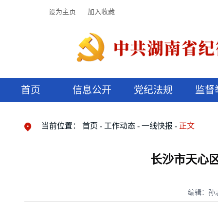
设为主页
加入收藏
首页
信息公开
党纪法规
监督
领导机构
党内法规
监督曝光
执纪审查
廉润湖湘
资料库
工作程序
国家法律
信访举报
党纪政务处分
湖湘好家风
组织机构
纪法课堂
清风文苑
预决算信
漫说纪法
当前位置：
首页
工作动态
一线快报
正文
长沙市天心区
编辑：孙