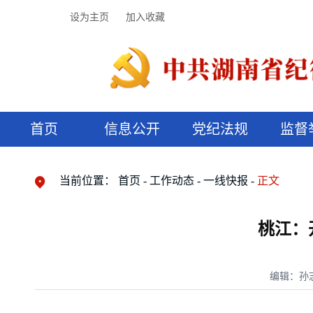
设为主页
加入收藏
首页
信息公开
党纪法规
监督
领导机构
党内法规
监督曝光
执纪审查
廉润湖湘
资料库
工作程序
国家法律
信访举报
党纪政务处分
湖湘好家风
组织机构
纪法课堂
清风文苑
预决算信
漫说纪法
当前位置：
首页
工作动态
一线快报
正文
桃江：
编辑：孙